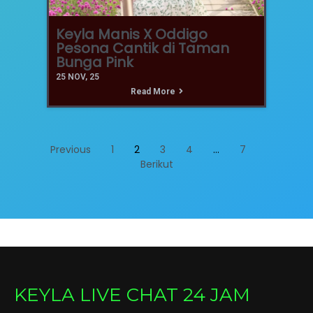
Keyla Manis X Oddigo
Pesona Cantik di Taman
Bunga Pink
25
NOV, 25
Read More
Previous
1
2
3
4
…
7
Berikut
KEYLA LIVE CHAT 24 JAM