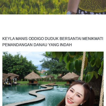
KEYLA MANIS ODDIGO DUDUK BERSANTAI MENIKMATI
PEMANDANGAN DANAU YANG INDAH