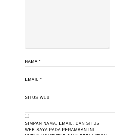
NAMA
*
EMAIL
*
SITUS WEB
SIMPAN NAMA, EMAIL, DAN SITUS
WEB SAYA PADA PERAMBAN INI