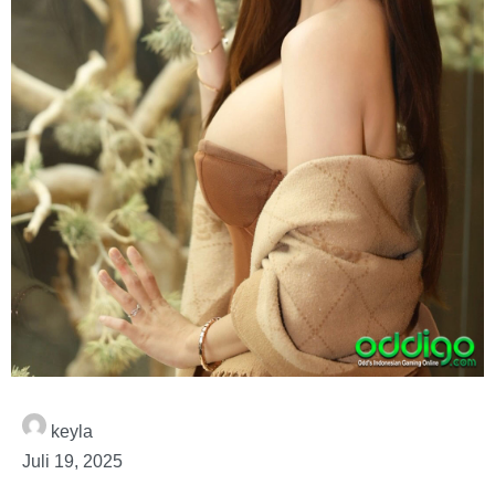
keyla
Juli 19, 2025