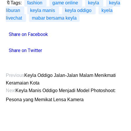
🔖Tags:
fashion
game online
keyla
keyla
liburan
keyla manis
keyla oddigo
kyela
livechat
mabar bersama keyla
Share on Facebook
Share on Twitter
Previous
Keyla Oddigo Jalan-Jalan Malam Menikmati
Keramaian Kota
Next
Keyla Manis Oddigo Menjadi Model Photoshoot:
Pesona yang Memikat Lensa Kamera