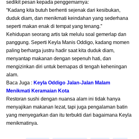
sedikit pesan kepada penggemarnya:
“Kadang kita butuh berhenti sejenak dari kesibukan,
duduk diam, dan menikmati keindahan yang sederhana
seperti makan enak di tempat yang tenang.”
Kehidupan seorang artis tak melulu soal gemerlap dan
panggung. Seperti Keyla Manis Oddigo, kadang momen
paling berharga justru hadir saat kita duduk diam,
menyantap makanan dengan sepenuh hati, dan
mengizinkan diri untuk bernapas di tengah keheningan
alam.
Baca Juga :
Keyla Oddigo Jalan-Jalan Malam
Menikmati Keramaian Kota
Restoran sushi dengan nuansa alam ini tidak hanya
menyajikan makanan lezat, tapi juga pengalaman batin
yang menyegarkan dan itu terbukti dari bagaimana Keyla
menikmatinya.