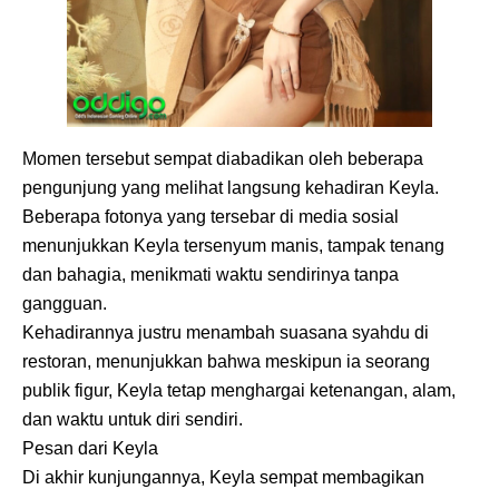
Momen tersebut sempat diabadikan oleh beberapa
pengunjung yang melihat langsung kehadiran Keyla.
Beberapa fotonya yang tersebar di media sosial
menunjukkan Keyla tersenyum manis, tampak tenang
dan bahagia, menikmati waktu sendirinya tanpa
gangguan.
Kehadirannya justru menambah suasana syahdu di
restoran, menunjukkan bahwa meskipun ia seorang
publik figur, Keyla tetap menghargai ketenangan, alam,
dan waktu untuk diri sendiri.
Pesan dari Keyla
Di akhir kunjungannya, Keyla sempat membagikan