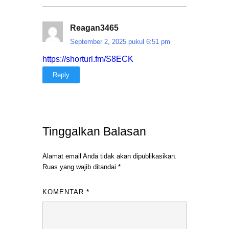
Reagan3465
September 2, 2025 pukul 6:51 pm
https://shorturl.fm/S8ECK
Reply
Tinggalkan Balasan
Alamat email Anda tidak akan dipublikasikan.
Ruas yang wajib ditandai
*
KOMENTAR
*