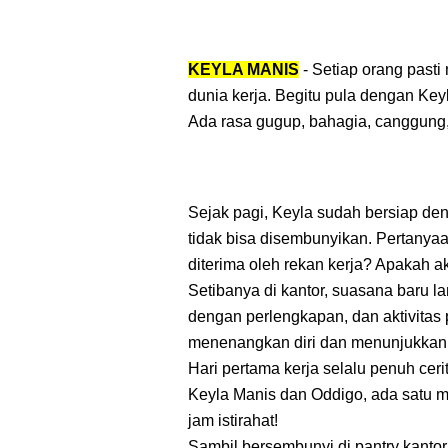
KEYLA MANIS
- Setiap orang past
dunia kerja. Begitu pula dengan Ke
Ada rasa gugup, bahagia, canggung,
Sejak pagi, Keyla sudah bersiap d
tidak bisa disembunyikan. Pertanya
diterima oleh rekan kerja? Apakah 
Setibanya di kantor, suasana baru 
dengan perlengkapan, dan aktivita
menenangkan diri dan menunjukkan s
Hari pertama kerja selalu penuh ceri
Keyla Manis dan Oddigo, ada satu
jam istirahat!
Sambil bersembunyi di pantry kanto