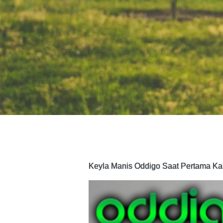
Keyla Manis Oddigo Saat Pertama Kali