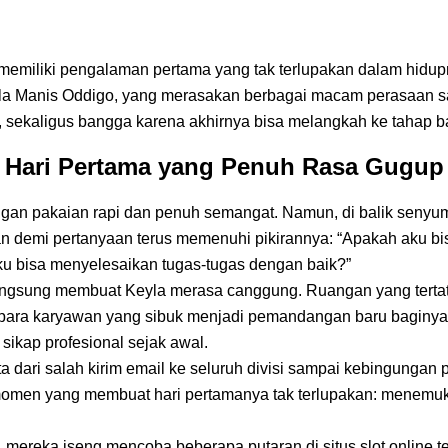
i memiliki pengalaman pertama yang tak terlupakan dalam hidu
yla Manis Oddigo, yang merasakan berbagai macam perasaan saat
 sekaligus bangga karena akhirnya bisa melangkah ke tahap 
Hari Pertama yang Penuh Rasa Gugup
engan pakaian rapi dan penuh semangat. Namun, di balik seny
an demi pertanyaan terus memenuhi pikirannya: “Apakah aku b
aku bisa menyelesaikan tugas-tugas dengan baik?”
langsung membuat Keyla merasa canggung. Ruangan yang tertat
s para karyawan yang sibuk menjadi pemandangan baru baginya
ikap profesional sejak awal.
ta dari salah kirim email ke seluruh divisi sampai kebingungan p
 momen yang membuat hari pertamanya tak terlupakan: menem
r, mereka iseng mencoba beberapa putaran di situs slot online