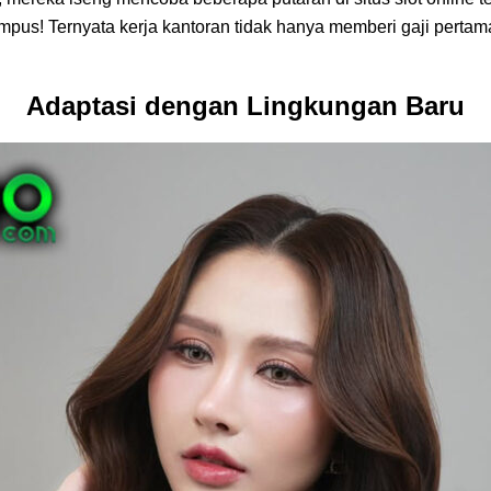
mpus! Ternyata kerja kantoran tidak hanya memberi gaji pertama
Adaptasi dengan Lingkungan Baru