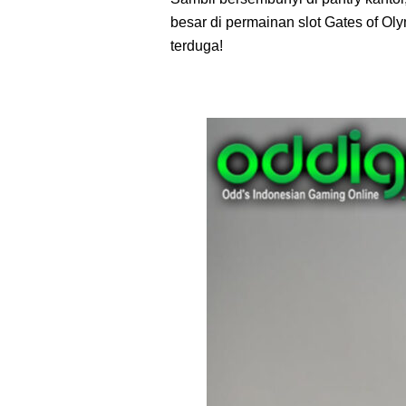
besar di permainan slot Gates of Oly
terduga!