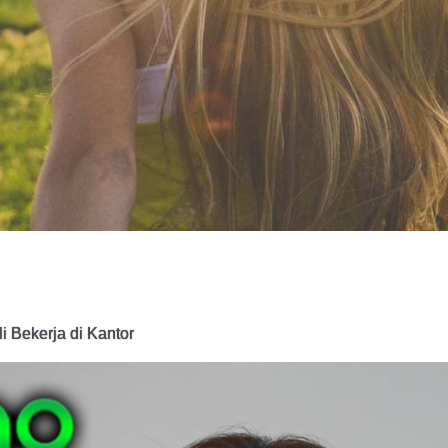
 Bekerja di Kantor