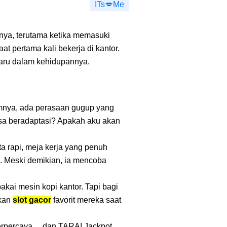
ITs💋Me
pnya, terutama ketika memasuki
 pertama kali bekerja di kantor.
baru dalam kehidupannya.
umnya, ada perasaan gugup yang
isa beradaptasi? Apakah aku akan
a rapi, meja kerja yang penuh
. Meski demikian, ia mencoba
akai mesin kopi kantor. Tapi bagi
ukan
slot gacor
favorit mereka saat
 terpercaya… dan TARA! Jackpot