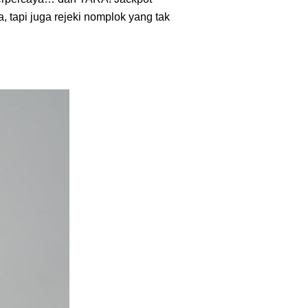
, tapi juga rejeki nomplok yang tak