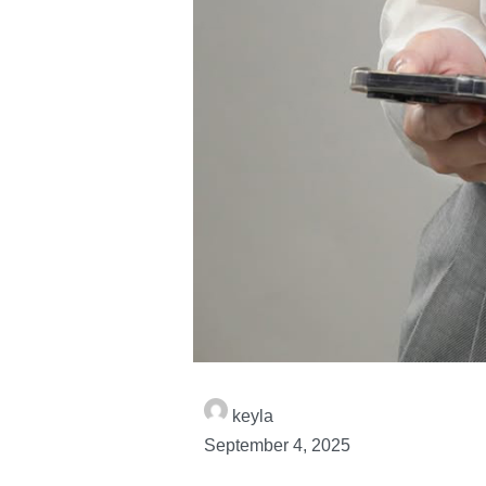
keyla
September 4, 2025