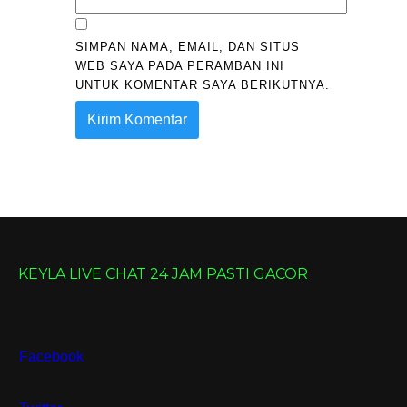
SIMPAN NAMA, EMAIL, DAN SITUS
WEB SAYA PADA PERAMBAN INI
UNTUK KOMENTAR SAYA BERIKUTNYA.
KEYLA LIVE CHAT 24 JAM PASTI GACOR
Facebook