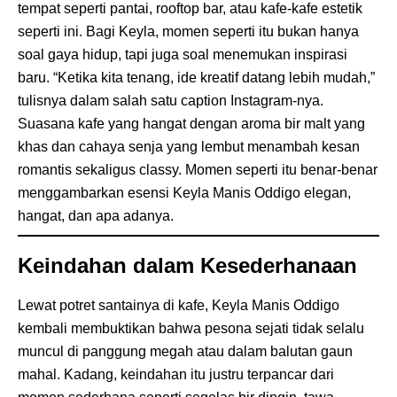
tempat seperti pantai, rooftop bar, atau kafe-kafe estetik
seperti ini. Bagi Keyla, momen seperti itu bukan hanya
soal gaya hidup, tapi juga soal menemukan inspirasi
baru. “Ketika kita tenang, ide kreatif datang lebih mudah,”
tulisnya dalam salah satu caption Instagram-nya.
Suasana kafe yang hangat dengan aroma bir malt yang
khas dan cahaya senja yang lembut menambah kesan
romantis sekaligus classy. Momen seperti itu benar-benar
menggambarkan esensi Keyla Manis Oddigo elegan,
hangat, dan apa adanya.
Keindahan dalam Kesederhanaan
Lewat potret santainya di kafe, Keyla Manis Oddigo
kembali membuktikan bahwa pesona sejati tidak selalu
muncul di panggung megah atau dalam balutan gaun
mahal. Kadang, keindahan itu justru terpancar dari