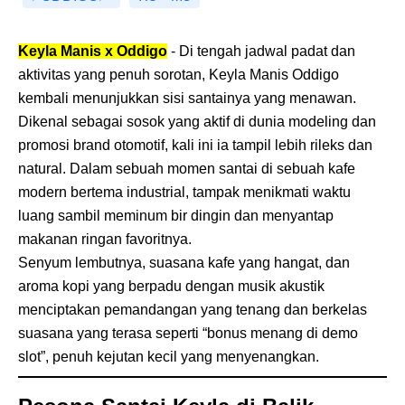
Keyla Manis x Oddigo
- Di tengah jadwal padat dan
aktivitas yang penuh sorotan, Keyla Manis Oddigo
kembali menunjukkan sisi santainya yang menawan.
Dikenal sebagai sosok yang aktif di dunia modeling dan
promosi brand otomotif, kali ini ia tampil lebih rileks dan
natural. Dalam sebuah momen santai di sebuah kafe
modern bertema industrial, tampak menikmati waktu
luang sambil meminum bir dingin dan menyantap
makanan ringan favoritnya.
Senyum lembutnya, suasana kafe yang hangat, dan
aroma kopi yang berpadu dengan musik akustik
menciptakan pemandangan yang tenang dan berkelas
suasana yang terasa seperti “bonus menang di demo
slot”, penuh kejutan kecil yang menyenangkan.