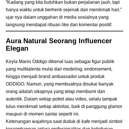
“Kadang yang kita butuhkan bukan perjalanan jauh, tapi
hanya waktu untuk berhenti sejenak dan menikmati hari,”
ujar nya dalam unggahan di media sosialnya yang
langsung mendapat ribuan like dan komentar positif.
Aura Natural Seorang Influencer
Elegan
Keyla Manis Oddigo dikenal luas sebagai figur publik
yang multitalenta mulai dari modeling, endorsement,
hingga menjadi brand ambassador untuk produk
ODDIGO. Namun, yang membuatnya disukai banyak
orang adalah sikapnya yang tetap membumi dan
autentik. Dalam setiap potret atau video, selalu tampak
tulus menikmati setiap aktivitas, baik di panggung glamor
maupun di momen santai seperti ini.
Ketenangan wajahnya saat duduk di kafe menjadi simbol
keseimbangan antara profesionalitas dan kehidupan