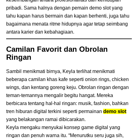
pribadi. Sama halnya dengan pemain demo slot yang
tahu kapan harus bermain dan kapan berhenti, juga tahu
bagaimana menata ritme hidupnya agar tetap seimbang
antara karier dan kebahagiaan.
Camilan Favorit dan Obrolan
Ringan
Sambil menikmati birnya, Keyla terlihat menikmati
beberapa camilan khas kafe seperti onion rings, chicken
wings, dan kentang goreng keju. Obrolan ringan dengan
teman-temannya mengalir begitu hangat. Mereka
berbicara tentang hal-hal ringan: musik, fashion, bahkan
tren hiburan digital terkini seperti permainan
demo slot
yang belakangan ramai dibicarakan.
Keyla mengaku menyukai konsep game digital yang
ringan dan penuh warna itu. “Menurutku seru juga sih,