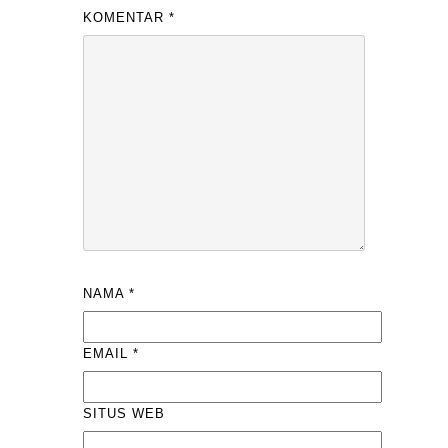
KOMENTAR
*
NAMA
*
EMAIL
*
SITUS WEB