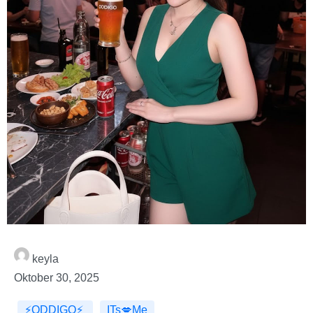
keyla
Oktober 30, 2025
⚡ODDIGO⚡
ITs💋Me